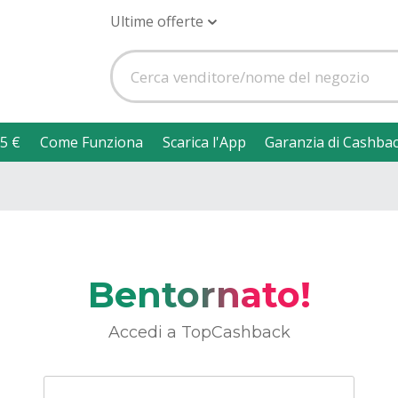
Ultime offerte
5 €
Come Funziona
Scarica l'App
Garanzia di Cashba
Bentornato!
Accedi a TopCashback